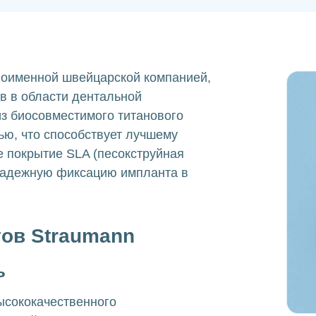
ноименной швейцарской компанией,
 в области дентальной
з биосовместимого титанового
ью, что способствует лучшему
 покрытие SLA (песокструйная
 надежную фиксацию импланта в
ов Straumann
ь
ысококачественного