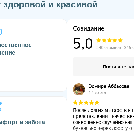
 здоровой и красивой
чественное
чение
мфорт и забота