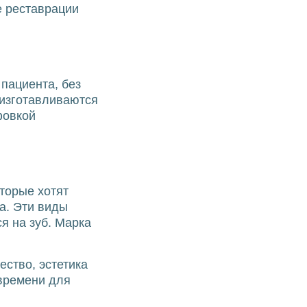
е реставрации
пациента, без
 изготавливаются
фовкой
торые хотят
на. Эти виды
я на зуб. Марка
ство, эстетика
 времени для