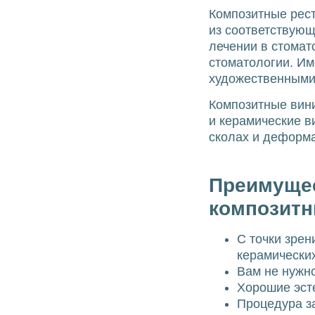
Композитные рест
из соответствующ
лечении в стомато
стоматологии. Им
художественными 
Композитные вини
и керамические в
сколах и деформа
Преимущес
композит
С точки зрен
керамических
Вам не нужн
Хорошие эсте
Процедура з