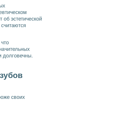
ых
евтическом
т об эстетической
 считаются
 что
значительных
и долговечны.
 зубов
роже своих