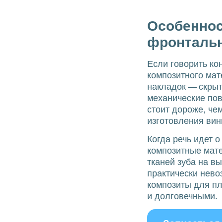
Особеннос
фронтальн
Если говорить ко
композитного мат
накладок — скрыт
механические пов
стоит дороже, че
изготовления вин
Когда речь идет 
композитные мат
тканей зуба на в
практически нев
композиты для п
и долговечными.