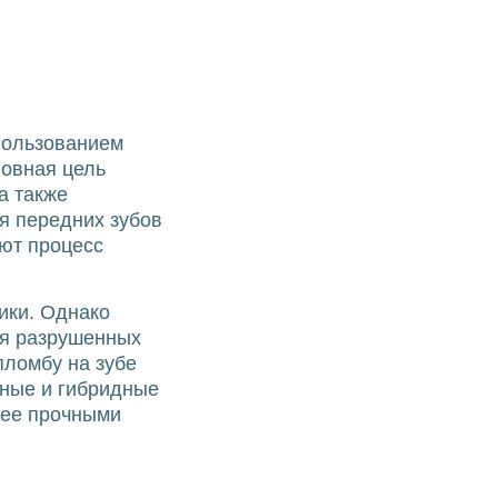
спользованием
новная цель
а также
я передних зубов
ают процесс
ики. Однако
ия разрушенных
пломбу на зубе
ьные и гибридные
лее прочными