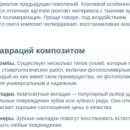
териалов предыдущих поколений. Ключевой особенн
ся отличная адгезия (контакт материала с тканями зу
м полимеризации. Проще говоря, под воздействием
о света композит затвердевает, восстанавливая ан
авраций композитом
омбы.
Существует несколько типов пломб, которые
 стоматологических работ, включая фотополимерны
ждый из них имеет свои преимущества, но фотополи
лее универсальным и надежным.
ладки.
Композитные вкладки — популярный выбор д
ьные повреждения зубов или зубного ряда. Они от
агают хорошее соотношение цены и качества.
иниры.
Зубные накладки помогут восстановить естес
рыть любые повреждения.