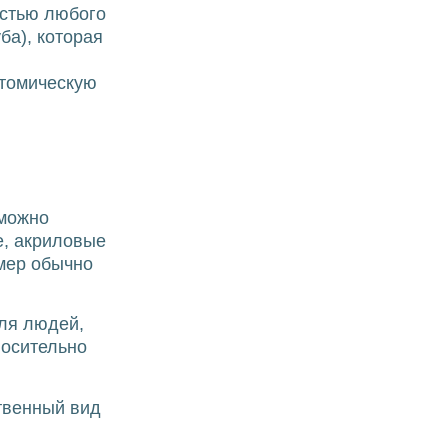
остью любого
ба), которая
атомическую
 можно
е, акриловые
мер обычно
ля людей,
носительно
твенный вид