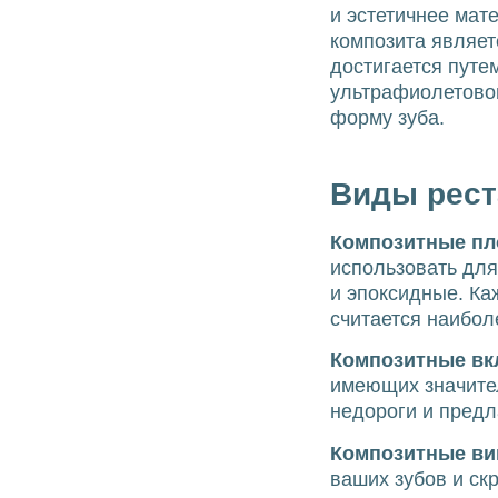
и эстетичнее ма
композита являет
достигается путе
ультрафиолетовог
форму зуба.
Виды рест
Композитные пл
использовать для
и эпоксидные. Ка
считается наибо
Композитные вк
имеющих значител
недороги и предл
Композитные в
ваших зубов и ск