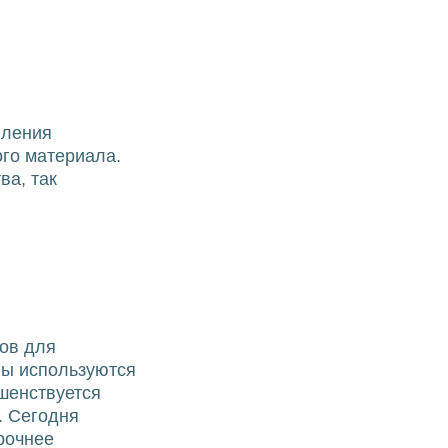
вления
го материала.
ва, так
ов для
лы используются
ршенствуется
. Сегодня
рочнее