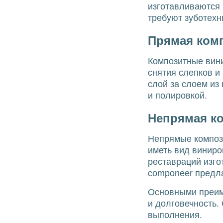
изготавливаются 
требуют зуботехн
Прямая комп
Композитные вини
снятия слепков и
слой за слоем из
и полировкой.
Непрямая к
Непрямые компози
иметь вид виниро
реставраций изго
componeer предла
Основными преим
и долговечность.
выполнения.