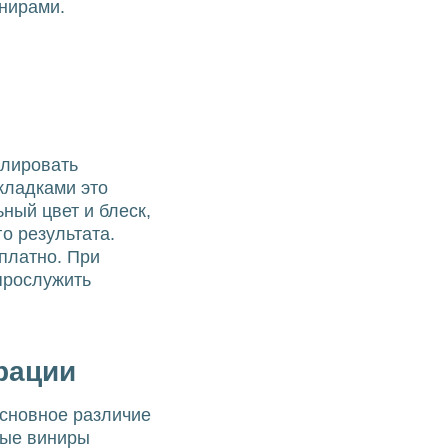
нирами.
олировать
кладками это
ный цвет и блеск,
о результата.
платно. При
прослужить
рации
Основное различие
ные виниры